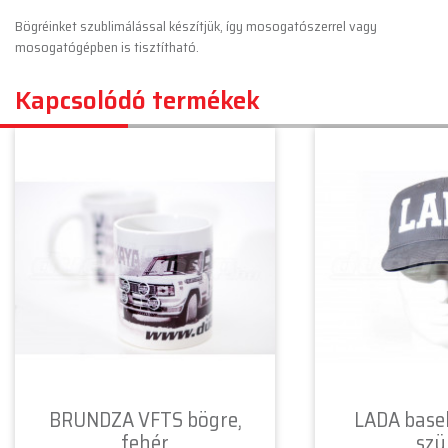
Bögréinket szublimálással készítjük, így mosogatószerrel vagy
mosogatógépben is tisztítható.
Kapcsolódó termékek
BRUNDZA VFTS bögre,
LADA baseb
fehér
szü