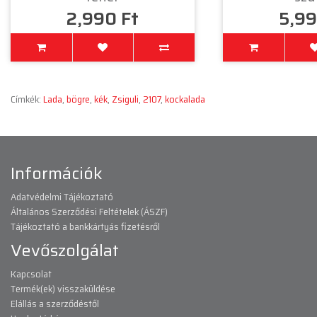
2,990 Ft
5,99
Címkék:
Lada
,
bögre
,
kék
,
Zsiguli
,
2107
,
kockalada
Információk
Adatvédelmi Tájékoztató
Általános Szerződési Feltételek (ÁSZF)
Tájékoztató a bankkártyás fizetésről
Vevőszolgálat
Kapcsolat
Termék(ek) visszaküldése
Elállás a szerződéstől