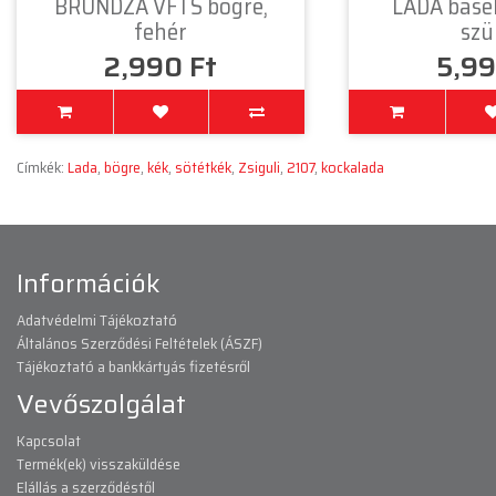
BRUNDZA VFTS bögre,
LADA baseb
fehér
szü
2,990 Ft
5,99
Címkék:
Lada
,
bögre
,
kék
,
sötétkék
,
Zsiguli
,
2107
,
kockalada
Információk
Adatvédelmi Tájékoztató
Általános Szerződési Feltételek (ÁSZF)
Tájékoztató a bankkártyás fizetésről
Vevőszolgálat
Kapcsolat
Termék(ek) visszaküldése
Elállás a szerződéstől