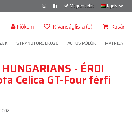
Megrendelés
Nyelv
Fiókom
Kívánságlista (0)
Kosár
ZEK
STRANDTÖRÖLKÖZŐ
AUTÓS PÓLÓK
MATRICA
HUNGARIANS - ÉRDI
ta Celica GT-Four férfi
0002