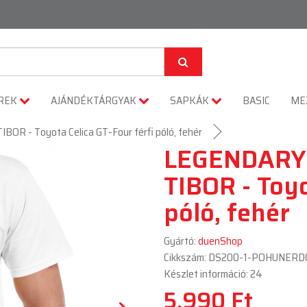
REK
AJÁNDÉKTÁRGYAK
SAPKÁK
BASIC
ME
R - Toyota Celica GT-Four férfi póló, fehér
LEGENDARY 
TIBOR - Toyo
póló, fehér
Gyártó:
duenShop
Cikkszám: DS200-1-POHUNERD
Készlet információ: 24
5,990 Ft