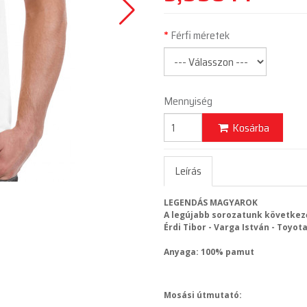
Férfi méretek
Mennyiség
Kosárba
Leírás
LEGENDÁS MAGYAROK
A legújabb sorozatunk következ
Érdi Tibor - Varga István - Toyot
Anyaga: 100% pamut
Mosási útmutató: