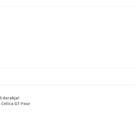
ő darabja!
a Celica GT-Four