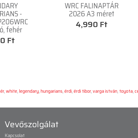
NDARY
WRC FALINAPTÁR
IANS -
2026 A3 méret
 P206WRC
4,990 Ft
ló, fehér
0 Ft
ér
,
white
,
legendary
,
hungarians
,
érdi
,
érdi tibor
,
varga istván
,
toyota
,
c
Vevőszolgálat
Kapcsolat