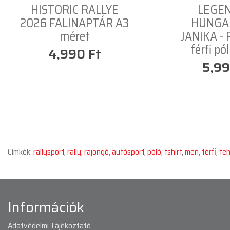
HISTORIC RALLYE
LEGE
2026 FALINAPTÁR A3
HUNGAR
méret
JANIKA -
férfi pó
4,990 Ft
5,99
Címkék:
rallysport
,
rally
,
rajongó
,
autósport
,
póló
,
tshirt
,
men
,
férfi
,
feh
Információk
Adatvédelmi Tájékoztató