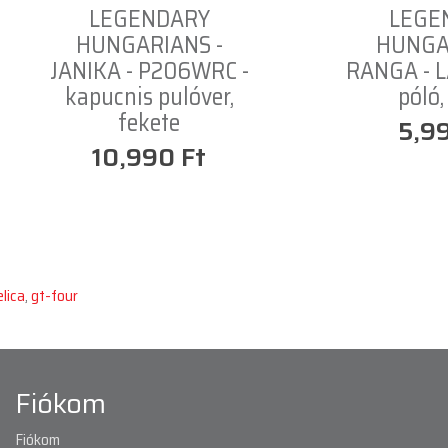
LEGENDARY
LEGE
HUNGARIANS -
HUNGA
JANIKA - P206WRC -
RANGA - L
kapucnis pulóver,
póló,
fekete
5,9
10,990 Ft
elica
,
gt-four
Fiókom
Fiókom