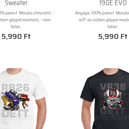
Sweater
190E EVO
0% pamut Mosási útmutató: -
Anyaga: 100% pamut Mosási 
zben géppel mosható, - nem
40°-os vízben géppel mosh
fehér..
fehér..
5,990 Ft
5,990 Ft