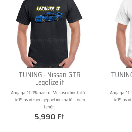
TUNING - Nissan GTR
TUNING
Legolize it
Anyaga: 100% pamut Mosási útmutató: -
Anyaga: 10
40°-os vízben géppel mosható, - nem
40°-os ví
fehér..
5,990 Ft