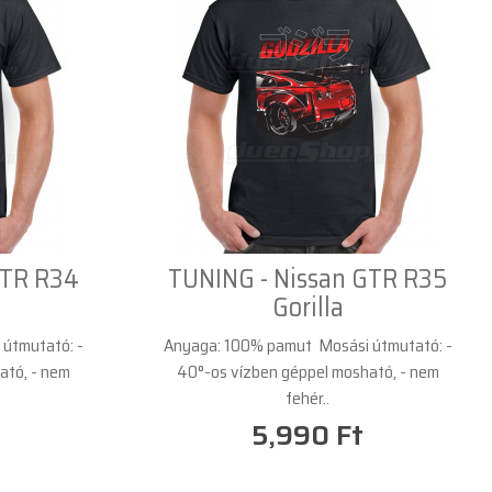
GTR R34
TUNING - Nissan GTR R35
Gorilla
útmutató: -
Anyaga: 100% pamut Mosási útmutató: -
ató, - nem
40°-os vízben géppel mosható, - nem
fehér..
5,990 Ft