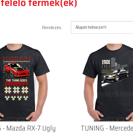
felelő termék(ek)
Rendezés:
 - Mazda RX-7 Ugly
TUNING - Merced