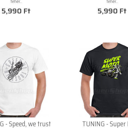
fehér..
fehér..
5,990 Ft
5,990 Ft
 - Speed, we trust
TUNING - Super