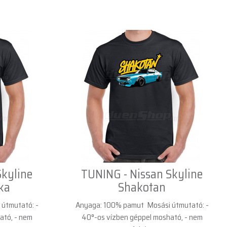
Skyline
TUNING - Nissan Skyline
ka
Shakotan
útmutató: -
Anyaga: 100% pamut Mosási útmutató: -
ató, - nem
40°-os vízben géppel mosható, - nem