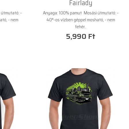
Fairlady
útmutató: -
Anyaga: 100% pamut Mosási útmutató: -
ató, - nem
40°-os vízben géppel mosható, - nem
fehér..
5,990 Ft