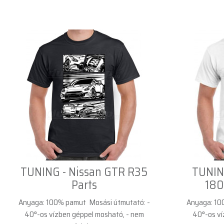
TUNING - Nissan GTR R35
TUNING
Parts
180
Anyaga: 100% pamut Mosási útmutató: -
Anyaga: 10
40°-os vízben géppel mosható, - nem
40°-os ví