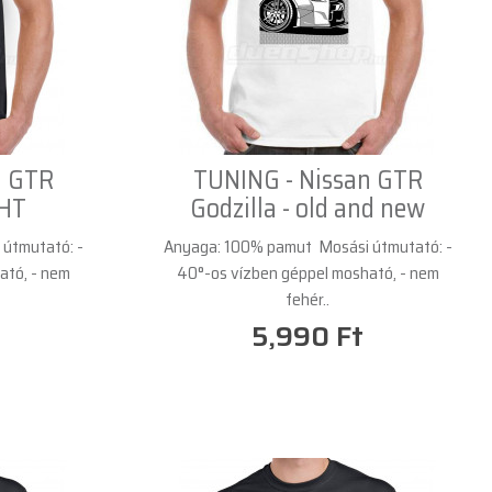
n GTR
TUNING - Nissan GTR
GHT
Godzilla - old and new
útmutató: -
Anyaga: 100% pamut Mosási útmutató: -
ató, - nem
40°-os vízben géppel mosható, - nem
fehér..
5,990 Ft