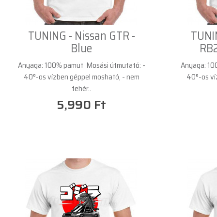
TUNING - Nissan GTR -
TUNIN
Blue
RB2
Anyaga: 100% pamut Mosási útmutató: -
Anyaga: 10
40°-os vízben géppel mosható, - nem
40°-os ví
fehér..
5,990 Ft