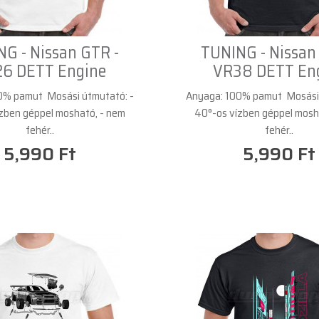
G - Nissan GTR -
TUNING - Nissan
6 DETT Engine
VR38 DETT En
0% pamut Mosási útmutató: -
Anyaga: 100% pamut Mosási 
zben géppel mosható, - nem
40°-os vízben géppel mosh
fehér..
fehér..
5,990 Ft
5,990 Ft