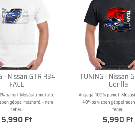
 - Nissan GTR R34
TUNING - Nissan 
FACE
Gorilla
0% pamut Mosási útmutató: -
Anyaga: 100% pamut Mosási 
zben géppel mosható, - nem
40°-os vízben géppel mosh
fehér..
fehér..
5,990 Ft
5,990 Ft