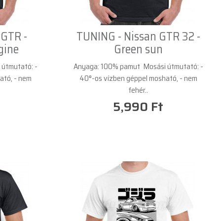
 GTR -
TUNING - Nissan GTR 32 -
gine
Green sun
útmutató: -
Anyaga: 100% pamut Mosási útmutató: -
ató, - nem
40°-os vízben géppel mosható, - nem
fehér..
5,990 Ft