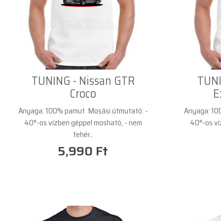
TUNING - Nissan GTR
TUNI
Croco
E
Anyaga: 100% pamut Mosási útmutató: -
Anyaga: 10
40°-os vízben géppel mosható, - nem
40°-os ví
fehér..
5,990 Ft