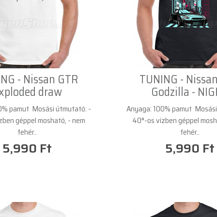
NG - Nissan GTR
TUNING - Nissa
xploded draw
Godzilla - NI
0% pamut Mosási útmutató: -
Anyaga: 100% pamut Mosási 
zben géppel mosható, - nem
40°-os vízben géppel mosh
fehér..
fehér..
5,990 Ft
5,990 Ft