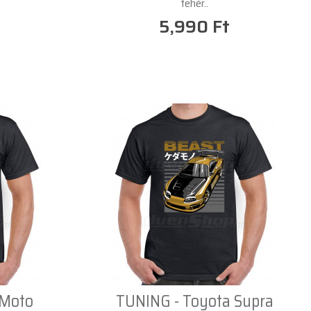
fehér..
5,990 Ft
 Moto
TUNING - Toyota Supra