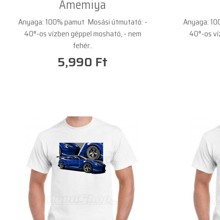
Amemiya
Anyaga: 100% pamut Mosási útmutató: -
Anyaga: 10
40°-os vízben géppel mosható, - nem
40°-os ví
fehér..
5,990 Ft