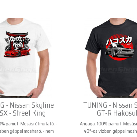
 - Nissan Skyline
TUNING - Nissan 
SX - Street King
GT-R Hakosu
0% pamut Mosási útmutató: -
Anyaga: 100% pamut Mosási 
zben géppel mosható, - nem
40°-os vízben géppel mosh