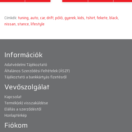
Címkék:
tuning
,
auto
,
car
,
drift
,
póló
,
gyerek
,
kids
,
tshirt
,
fekete
,
black
,
nissan
,
stance
,
lifestyle
Információk
Adatvédelmi Tájékoztató
Általános Szerződési Feltételek (ÁSZF)
Tájékoztató a bankkártyás fizetésről
Vevőszolgálat
Kapcsolat
Termék(ek) visszaküldése
Elállás a szerződéstől
Honlaptérkép
Fiókom