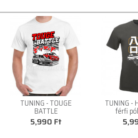
TUNING - TOUGE
TUNING -
BATTLE
férfi pó
5,990 Ft
5,9