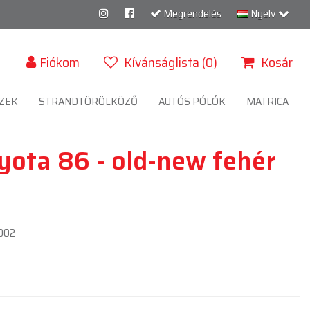
Megrendelés
Nyelv
Fiókom
Kívánságlista (0)
Kosár
ZEK
STRANDTÖRÖLKÖZŐ
AUTÓS PÓLÓK
MATRICA
yota 86 - old-new fehér
002