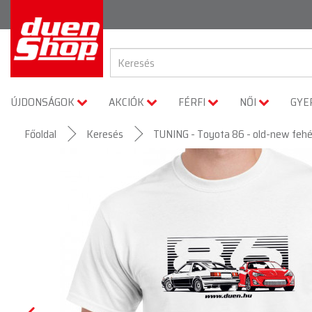
ÚJDONSÁGOK
AKCIÓK
FÉRFI
NŐI
GYE
Főoldal
Keresés
TUNING - Toyota 86 - old-new fehé