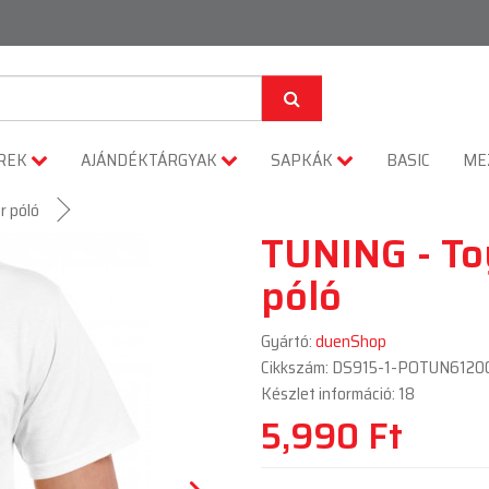
REK
AJÁNDÉKTÁRGYAK
SAPKÁK
BASIC
ME
r póló
TUNING - To
póló
Gyártó:
duenShop
Cikkszám: DS915-1-POTUN6120
Készlet információ: 18
5,990 Ft