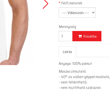
Férfi méretek
Mennyiség
Kosárba
Leírás
Anyaga: 100% pamut
Mosási útmutató:
- 40°-os vízben géppel mosható
- nem fehéríthető,
- nem tisztítható szárazon.