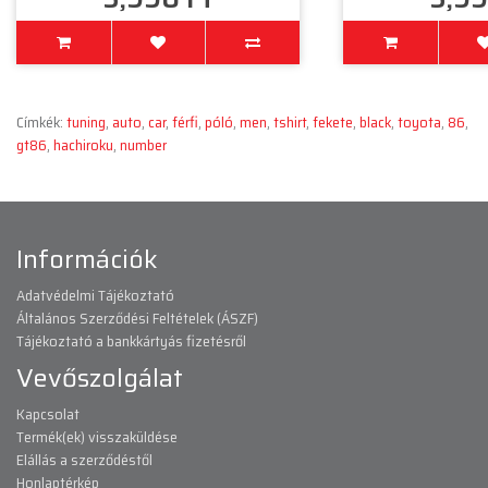
Címkék:
tuning
,
auto
,
car
,
férfi
,
póló
,
men
,
tshirt
,
fekete
,
black
,
toyota
,
86
,
gt86
,
hachiroku
,
number
Információk
Adatvédelmi Tájékoztató
Általános Szerződési Feltételek (ÁSZF)
Tájékoztató a bankkártyás fizetésről
Vevőszolgálat
Kapcsolat
Termék(ek) visszaküldése
Elállás a szerződéstől
Honlaptérkép