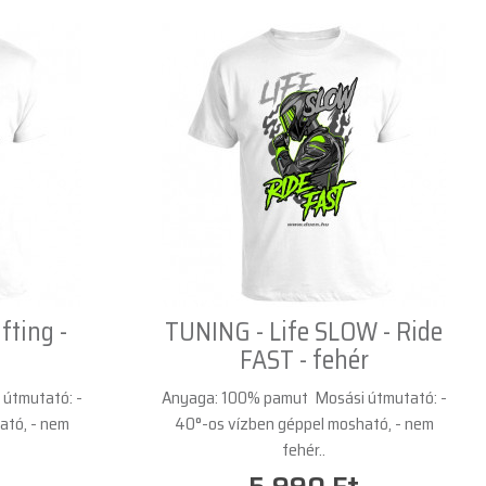
fting -
TUNING - Life SLOW - Ride
FAST - fehér
útmutató: -
Anyaga: 100% pamut Mosási útmutató: -
ató, - nem
40°-os vízben géppel mosható, - nem
fehér..