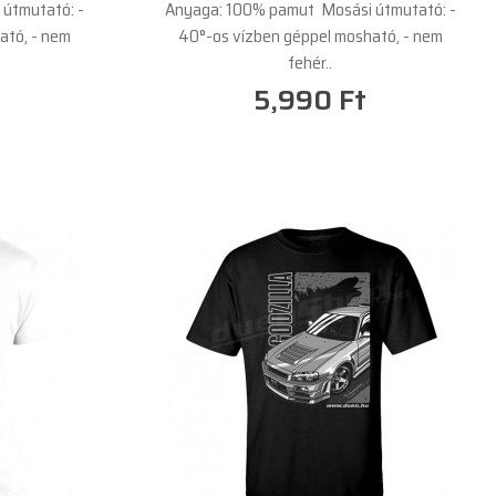
útmutató: -
Anyaga: 100% pamut Mosási útmutató: -
ató, - nem
40°-os vízben géppel mosható, - nem
fehér..
5,990 Ft