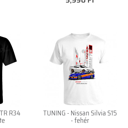
5,990 Ft
GTR R34
TUNING - Nissan Silvia S15
te
- fehér