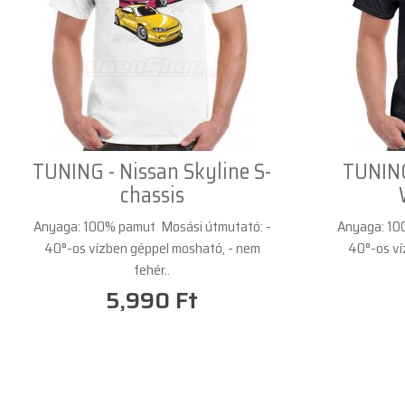
TUNING - Nissan Skyline S-
TUNING
chassis
Anyaga: 100% pamut Mosási útmutató: -
Anyaga: 10
40°-os vízben géppel mosható, - nem
40°-os ví
fehér..
5,990 Ft