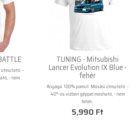
BATTLE
TUNING - Mitsubishi
Lancer Evolution IX Blue -
útmutató: -
fehér
ató, - nem
Anyaga: 100% pamut Mosási útmutató: -
40°-os vízben géppel mosható, - nem
fehér..
5,990 Ft