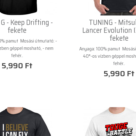
 - Keep Drifting -
TUNING - Mitsu
fekete
Lancer Evolution I
fekete
0% pamut Mosási útmutató: -
zben géppel mosható, - nem
Anyaga: 100% pamut Mosási 
fehér..
40°-os vízben géppel mosh
fehér..
5,990 Ft
5,990 Ft