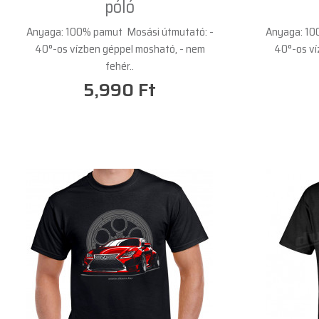
póló
Anyaga: 100% pamut Mosási útmutató: -
Anyaga: 10
40°-os vízben géppel mosható, - nem
40°-os ví
fehér..
5,990 Ft