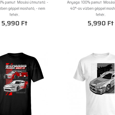
0% pamut Mosási útmutató: -
Anyaga: 100% pamut Mosási 
zben géppel mosható, - nem
40°-os vízben géppel mosh
fehér..
fehér..
5,990 Ft
5,990 Ft