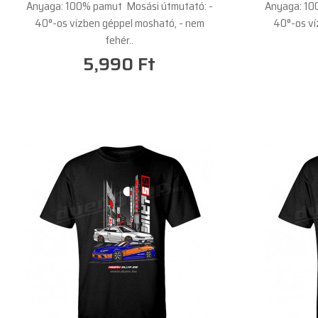
Anyaga: 100% pamut Mosási útmutató: -
Anyaga: 10
40°-os vízben géppel mosható, - nem
40°-os ví
fehér..
5,990 Ft