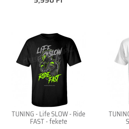
5,990 Ft
TUNING - Life SLOW - Ride
TUNING
FAST - fekete
S