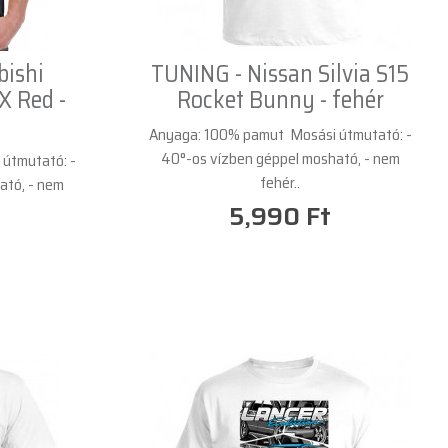
bishi
TUNING - Nissan Silvia S15
X Red -
Rocket Bunny - fehér
Anyaga: 100% pamut Mosási útmutató: -
40°-os vízben géppel mosható, - nem
útmutató: -
fehér..
ató, - nem
5,990 Ft