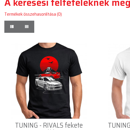
A keresési feltételeknek meg
Termékek összehasonlítása (0)
TUNING - RIVALS fekete
TUNING