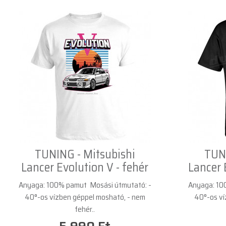
TUNING - Mitsubishi
TUNI
Lancer Evolution V - fehér
Lancer 
Anyaga: 100% pamut Mosási útmutató: -
Anyaga: 10
40°-os vízben géppel mosható, - nem
40°-os ví
fehér..