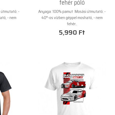
fehér póló
útmutató: -
Anyaga: 100% pamut Mosási útmutató: -
ató, - nem
40°-os vízben géppel mosható, - nem
fehér..
5,990 Ft