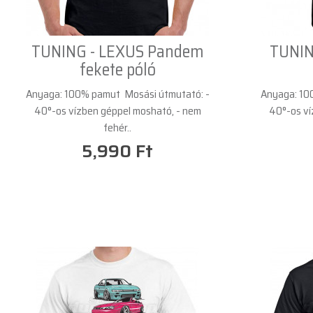
TUNING - LEXUS Pandem
TUNING
fekete póló
Anyaga: 100% pamut Mosási útmutató: -
Anyaga: 10
40°-os vízben géppel mosható, - nem
40°-os ví
fehér..
5,990 Ft