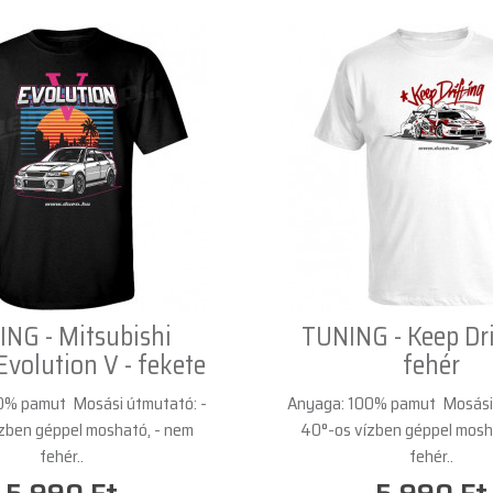
NG - Mitsubishi
TUNING - Keep Dri
Evolution V - fekete
fehér
0% pamut Mosási útmutató: -
Anyaga: 100% pamut Mosási 
zben géppel mosható, - nem
40°-os vízben géppel mosh
fehér..
fehér..