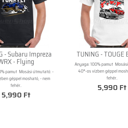
 - Subaru Impreza
TUNING - TOUGE 
WRX - Flying
Anyaga: 100% pamut Mosási 
40°-os vízben géppel mosh
0% pamut Mosási útmutató: -
fehér..
zben géppel mosható, - nem
fehér..
5,990 Ft
5,990 Ft