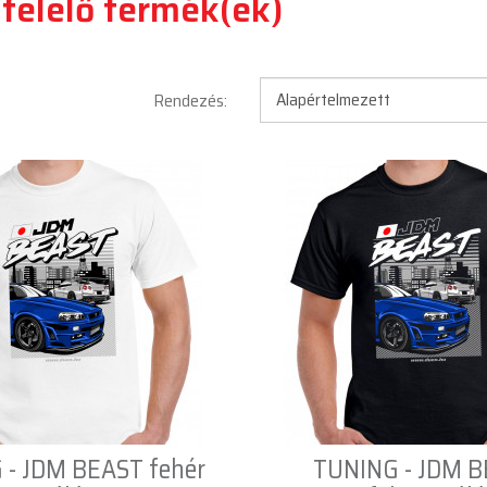
felelő termék(ek)
Rendezés:
 - JDM BEAST fehér
TUNING - JDM 