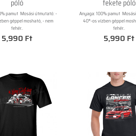
póló
fekete póló
0% pamut Mosási útmutató: -
Anyaga: 100% pamut Mosási 
zben géppel mosható, - nem
40°-os vízben géppel mosh
fehér..
fehér..
5,990 Ft
5,990 Ft