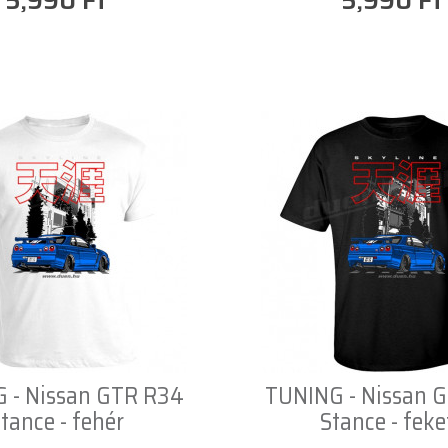
5,990 Ft
5,990 Ft
 - Nissan GTR R34
TUNING - Nissan 
tance - fehér
Stance - feke