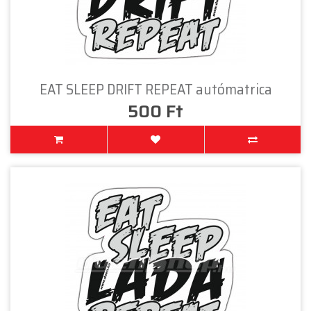
EAT SLEEP DRIFT REPEAT autómatrica
500 Ft