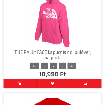
THE RALLY FACE kapucnis női pulóver,
magenta
XS
S
M
L
XL
10,990 Ft