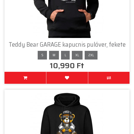
Teddy Bear GARAGE kapucnis pulóver, fekete
S
M
L
XL
2XL
10,990 Ft