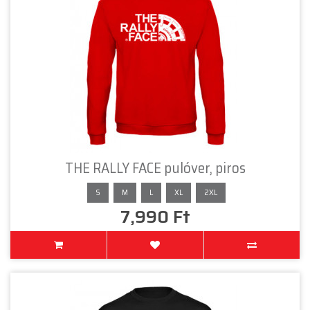
THE RALLY FACE pulóver, piros
S
M
L
XL
2XL
7,990 Ft