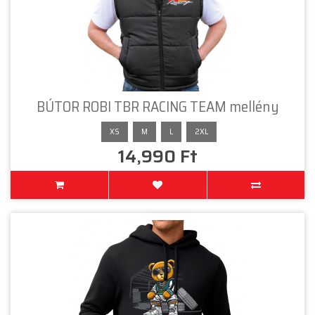
BÚTOR ROBI TBR RACING TEAM mellény
XS
M
L
2XL
14,990 Ft