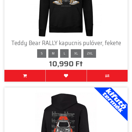
Teddy Bear RALLY kapucnis pulóver, fekete
S
M
L
XL
2XL
10,990 Ft