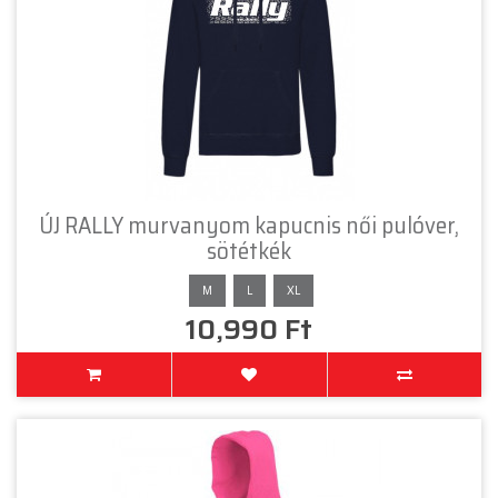
ÚJ RALLY murvanyom kapucnis női pulóver,
sötétkék
M
L
XL
10,990 Ft