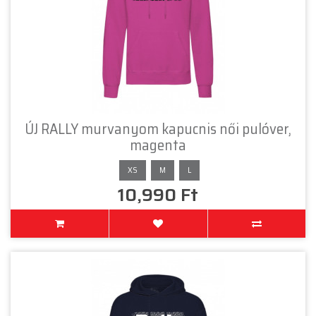
ÚJ RALLY murvanyom kapucnis női pulóver,
magenta
XS
M
L
10,990 Ft