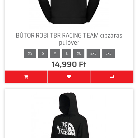
BÚTOR ROBI TBR RACING TEAM cipzáras
pulóver
XS
S
M
L
XL
2XL
3XL
14,990 Ft