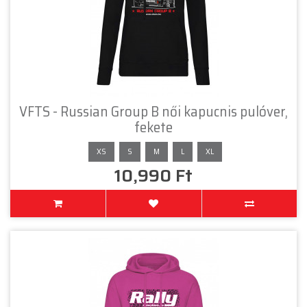
VFTS - Russian Group B női kapucnis pulóver,
fekete
XS
S
M
L
XL
10,990 Ft