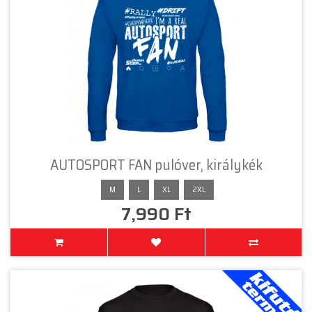
AUTOSPORT FAN pulóver, királykék
M
L
XL
2XL
7,990 Ft