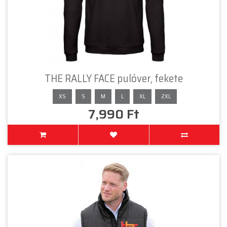
THE RALLY FACE pulóver, fekete
XS
S
M
L
XL
2XL
7,990 Ft