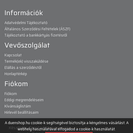
Információk
Adatvédelmi Tájékoztató
Általános Szerződési Feltételek (ÁSZF)
Tájékoztató a bankkártyás fizetésről
Vevőszolgálat
Kapcsolat
Termék(ek) visszaküldése
Elállás a szerződéstől
Honlaptérkép
Fiókom
Fiókom
Eddigi megrendeléseim
Kívánságlistám
Hírlevél beállításaim
A duenshop.hu cookie-k segítségével biztosítja a kényelmes vásárlást. A
Készítette:
OpenCart Magyarország
webhely használatával elfogadod a cookie-k használatát.