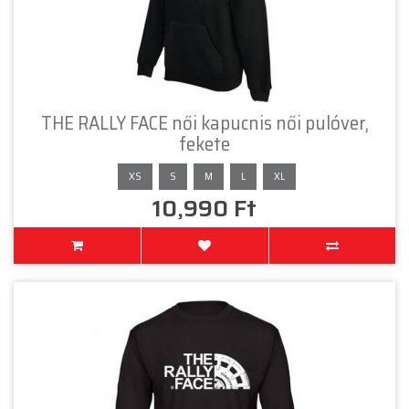
THE RALLY FACE női kapucnis női pulóver,
fekete
XS
S
M
L
XL
10,990 Ft