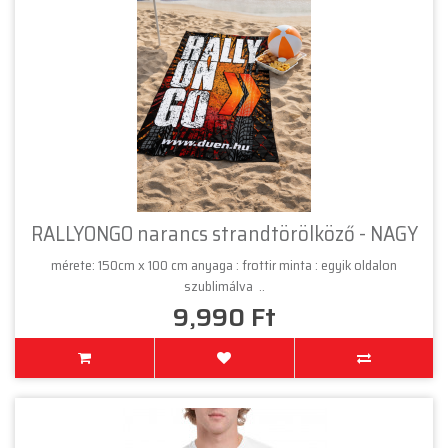
RALLYONGO narancs strandtörölköző - NAGY
mérete: 150cm x 100 cm anyaga : frottir minta : egyik oldalon
szublimálva ..
9,990 Ft