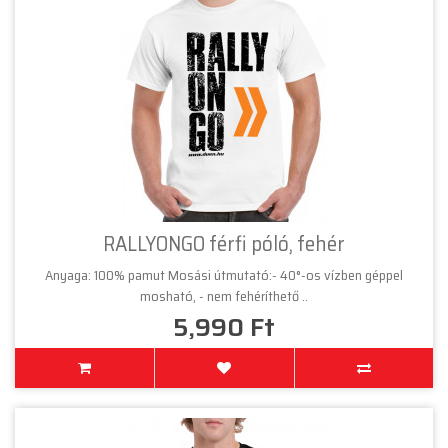
RALLYONGO férfi póló, fehér
Anyaga: 100% pamut Mosási útmutató:- 40°-os vízben géppel
mosható, - nem fehéríthető ..
5,990 Ft