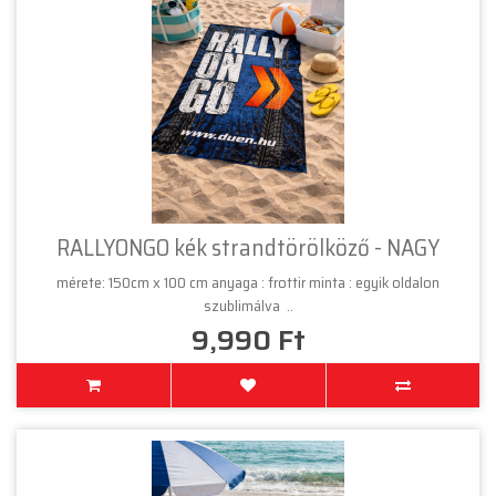
RALLYONGO kék strandtörölköző - NAGY
mérete: 150cm x 100 cm anyaga : frottir minta : egyik oldalon
szublimálva ..
9,990 Ft