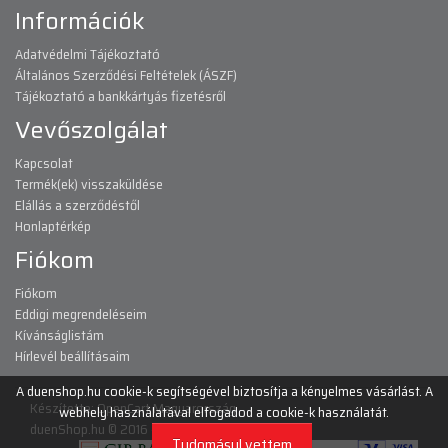
Információk
Adatvédelmi Tájékoztató
Általános Szerződési Feltételek (ÁSZF)
Tájékoztató a bankkártyás fizetésről
Vevőszolgálat
Kapcsolat
Termék(ek) visszaküldése
Elállás a szerződéstől
Honlaptérkép
Fiókom
Fiókom
Eddigi megrendeléseim
Kívánságlistám
Hírlevél beállításaim
A duenshop.hu cookie-k segítségével biztosítja a kényelmes vásárlást. A
Készítette:
OpenCart Magyarország
webhely használatával elfogadod a cookie-k használatát.
duenShop.hu © 2016 - 2026
Tudomásul vettem