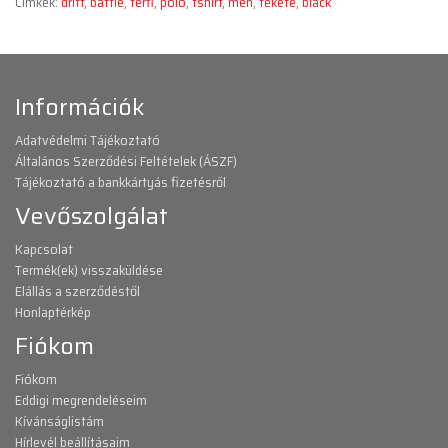
Címkék:
drift
,
battle
,
férfi
,
póló
,
tshirt
,
men
,
fekete
,
black
Információk
Adatvédelmi Tájékoztató
Általános Szerződési Feltételek (ÁSZF)
Tájékoztató a bankkártyás fizetésről
Vevőszolgálat
Kapcsolat
Termék(ek) visszaküldése
Elállás a szerződéstől
Honlaptérkép
Fiókom
Fiókom
Eddigi megrendeléseim
Kívánságlistám
Hírlevél beállításaim