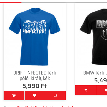
DRIFT INFECTED férfi
BMW férfi p
póló, királykék
5,49
5,990 Ft