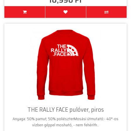
10,990 Ft
THE RALLY FACE pulóver, piros
Anyaga: 50% pamut, 50% poliészterMosási útmutató:- 40°-os
vízben géppel mosható, - nem fehéríth..