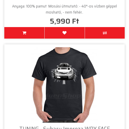
Anyaga: 100% pamut Mosási útmutató: - 40°-os vízben géppel
mosható, - nem fehér..
5,990 Ft
TUNING - Subaru Impreza WRX FACE