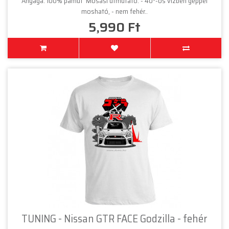
Anyaga: 100% pamut Mosási útmutató: - 40°-os vízben géppel
mosható, - nem fehér..
5,990 Ft
TUNING - Nissan GTR FACE Godzilla - fehér