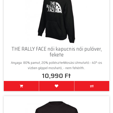
THE RALLY FACE női kapucnis női pulóver,
fekete
Anyaga: 80% pamut, 20% poliészterMosási útmutató:- 40°-os
vízben géppel mosható, - nem fehéríth..
10,990 Ft