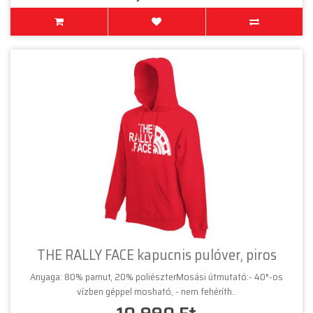
THE RALLY FACE kapucnis pulóver, piros
Anyaga: 80% pamut, 20% poliészterMosási útmutató:- 40°-os
vízben géppel mosható, - nem fehéríth..