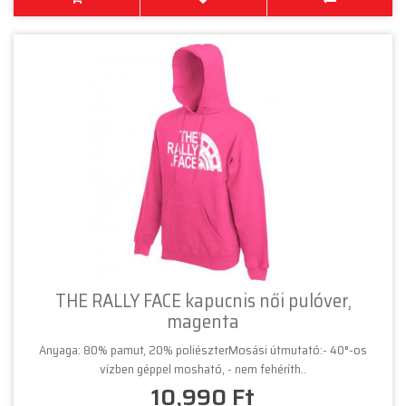
THE RALLY FACE kapucnis női pulóver,
magenta
Anyaga: 80% pamut, 20% poliészterMosási útmutató:- 40°-os
vízben géppel mosható, - nem fehéríth..
10,990 Ft