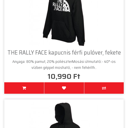
THE RALLY FACE kapucnis férfi pulóver, fekete
Anyaga: 80% pamut, 20% poliészterMosási útmutató:- 40°-os
vízben géppel mosható, - nem fehéríth..
10,990 Ft