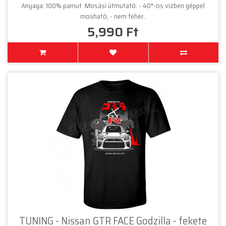
Anyaga: 100% pamut Mosási útmutató: - 40°-os vízben géppel
mosható, - nem fehér..
5,990 Ft
TUNING - Nissan GTR FACE Godzilla - fekete