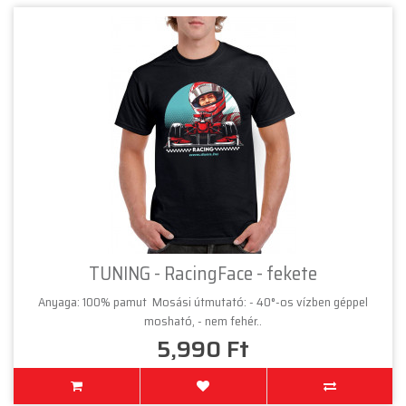
TUNING - RacingFace - fekete
Anyaga: 100% pamut Mosási útmutató: - 40°-os vízben géppel
mosható, - nem fehér..
5,990 Ft