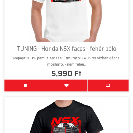
TUNING - Honda NSX faces - fehér póló
Anyaga: 100% pamut Mosási útmutató: - 40°-os vízben géppel
mosható, - nem fehér..
5,990 Ft