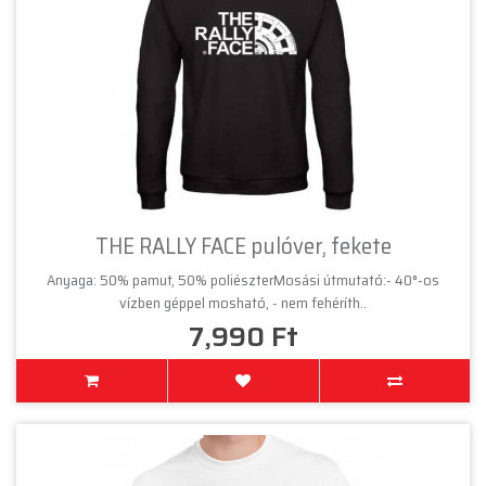
THE RALLY FACE pulóver, fekete
Anyaga: 50% pamut, 50% poliészterMosási útmutató:- 40°-os
vízben géppel mosható, - nem fehéríth..
7,990 Ft