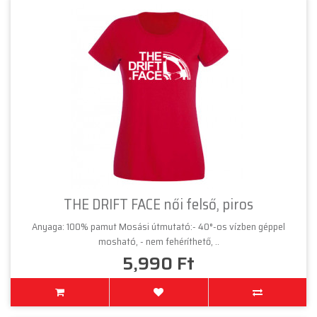
THE DRIFT FACE női felső, piros
Anyaga: 100% pamut Mosási útmutató:- 40°-os vízben géppel
mosható, - nem fehéríthető, ..
5,990 Ft