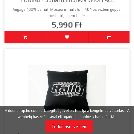
Anyaga: 100% pamut Mosási útmutató: - 40°-os vízben géppel
mosható, - nem fehér..
5,990 Ft
A duenshop.hu cookie-k segítségével biztosítja a kényelmes vásárlást. A
webhely használatával elfogadod a cookie-k használatát.
Tudomásul vettem