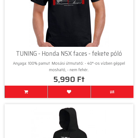
TUNING - Honda NSX faces - fekete póló
Anyaga: 100% pamut Mosási útmutató: - 40°-os vízben géppel
mosható, - nem fehér..
5,990 Ft