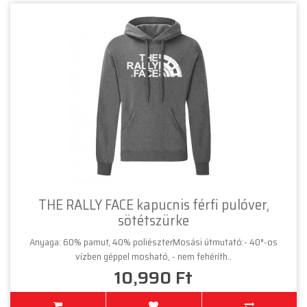
THE RALLY FACE kapucnis férfi pulóver,
sötétszürke
Anyaga: 60% pamut, 40% poliészterMosási útmutató:- 40°-os
vízben géppel mosható, - nem fehéríth..
10,990 Ft