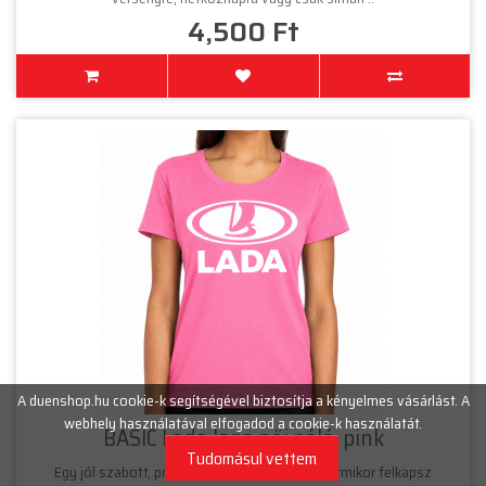
4,500 Ft
A duenshop.hu cookie-k segítségével biztosítja a kényelmes vásárlást. A
webhely használatával elfogadod a cookie-k használatát.
BASIC Lada logo női póló, pink
Tudomásul vettem
Egy jól szabott, prémium érzetű póló, amit bármikor felkapsz