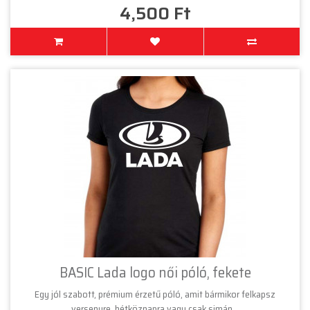
4,500 Ft
BASIC Lada logo női póló, fekete
Egy jól szabott, prémium érzetű póló, amit bármikor felkapsz
versenyre, hétköznapra vagy csak simán ..