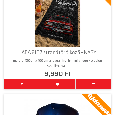
LADA 2107 strandtörölköző - NAGY
mérete: 150cm x 100 cm anyaga : frottir minta : egyik oldalon
szublimálva ..
9,990 Ft