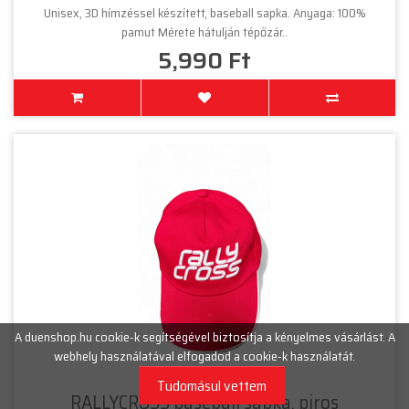
Unisex, 3D hímzéssel készített, baseball sapka. Anyaga: 100%
pamut Mérete hátulján tépőzár..
5,990 Ft
A duenshop.hu cookie-k segítségével biztosítja a kényelmes vásárlást. A
webhely használatával elfogadod a cookie-k használatát.
Tudomásul vettem
RALLYCROSS baseball sapka, piros