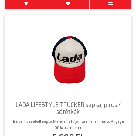
LADA LIFESTYLE TRUCKER sapka, piros /
sötétkék
Hímzett baseball sapka.Mérete hátulján csattal állítható. Anyaga:
100% poliészter..