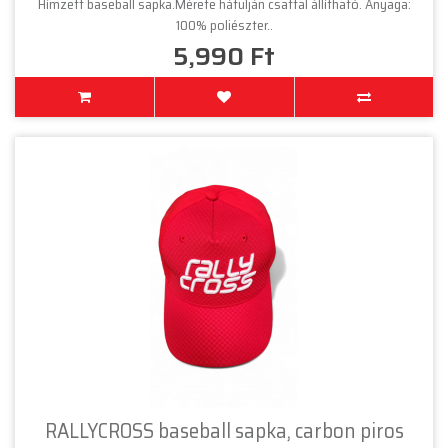
Hímzett baseball sapka.Mérete hátulján csattal állítható. Anyaga:
100% poliészter..
5,990 Ft
RALLYCROSS baseball sapka, carbon piros