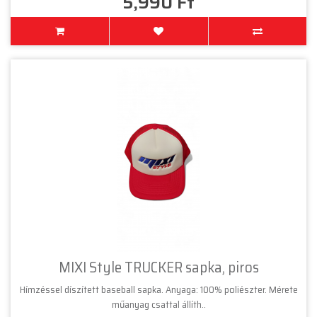
5,990 Ft
MIXI Style TRUCKER sapka, piros
Hímzéssel díszített baseball sapka. Anyaga: 100% poliészter. Mérete
műanyag csattal állíth..