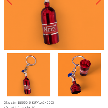
Cikkszám: DS650-6-KUPALACK0003
Készlet információ: 20