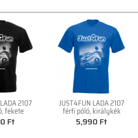
LADA 2107
JUST4FUN LADA 2107
ó, fekete
férfi póló, királykék
0 Ft
5,990 Ft