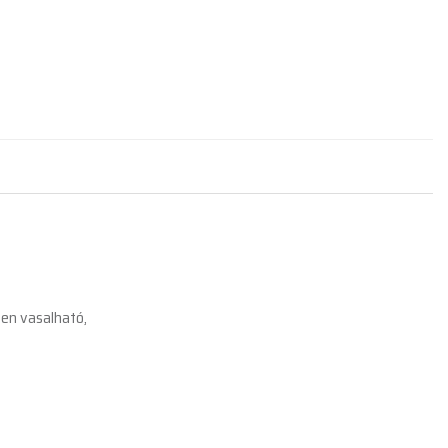
,
ten vasalható,