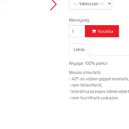
Mennyiség
Kosárba
Leírás
Anyaga: 100% pamut
Mosási útmutató:
- 40°-os vízben géppel mosható
- nem fehéríthető,
- kifordítva közepes hőmérsékle
- nem tisztítható szárazon.