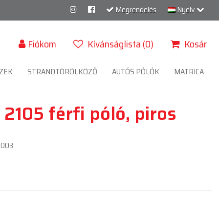
Megrendelés
Nyelv
Fiókom
Kívánságlista (0)
Kosár
ZEK
STRANDTÖRÖLKÖZŐ
AUTÓS PÓLÓK
MATRICA
105 férfi póló, piros
0003