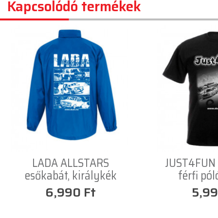
Kapcsolódó termékek
LADA ALLSTARS
JUST4FUN 
esőkabát, királykék
férfi pól
6,990 Ft
5,99