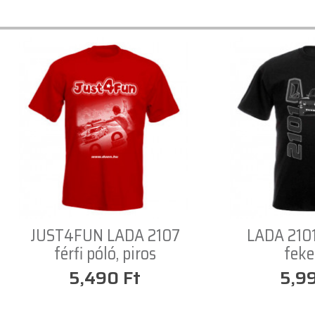
JUST4FUN LADA 2107
LADA 2101 
férfi póló, piros
feke
5,490 Ft
5,9