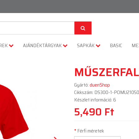
REK
AJÁNDÉKTÁRGYAK
SAPKÁK
BASIC
ME
MŰSZERFAL 2
Gyártó:
duenShop
Cikkszám: DS300-1-POMU2105
Készlet információ: 6
5,490 Ft
Férfi méretek