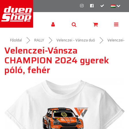
Főoldal
RALLY
Velenczei - Vánsza duó
Velenczei-V
Velenczei-Vánsza
CHAMPION 2024 gyerek
póló, fehér