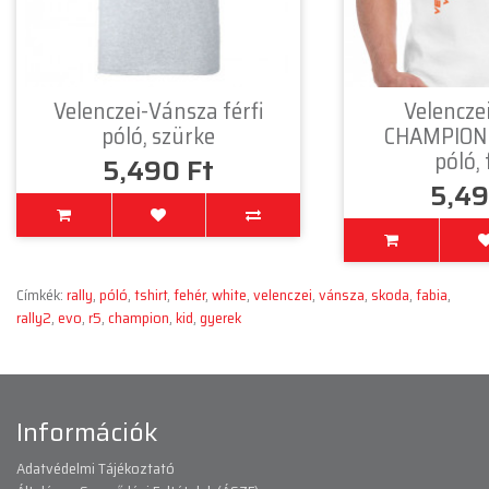
Velenczei-Vánsza férfi
Velencze
póló, szürke
CHAMPION 
póló,
5,490 Ft
5,49
Címkék:
rally
,
póló
,
tshirt
,
fehér
,
white
,
velenczei
,
vánsza
,
skoda
,
fabia
,
rally2
,
evo
,
r5
,
champion
,
kid
,
gyerek
Információk
Adatvédelmi Tájékoztató