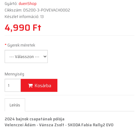
Gyártó:
duenShop
Cikkszám: DS200-3-POVEVACH0002
Készlet információ: 13
4,990 Ft
Gyerek méretek
Mennyiség
Kosárba
Leírás
2024 bajnok csapatának pólója
Velenczei Ádám - Vánsza Zsolt - SKODA Fabia Rally2 EVO