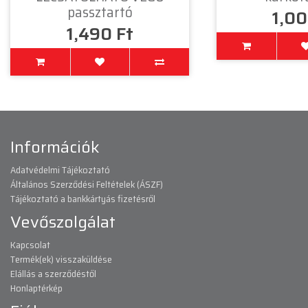
passztartó
1,00
1,490 Ft
Információk
Adatvédelmi Tájékoztató
Általános Szerződési Feltételek (ÁSZF)
Tájékoztató a bankkártyás fizetésről
Vevőszolgálat
Kapcsolat
Termék(ek) visszaküldése
Elállás a szerződéstől
Honlaptérkép