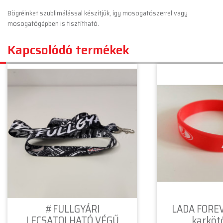
Bögréinket szublimálással készítjük, így mosogatószerrel vagy
mosogatógépben is tisztítható.
Kapcsolódó termékek
#FULLGYÁRI
LADA FOREV
LECSATOLHATÓ VÉGŰ
karkötő