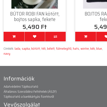
BÚTOR ROBI FAN kötött,
BOJTOS RA
bojtos sapka, fekete
fek
5,490 Ft
5,49
Címkék:
lada
,
sapka
,
kötött
,
téli
,
bélelt
,
fülmelegítő
,
hats
,
winter
,
kék
,
blue
,
navy
Információk
Adatvédelmi Tájékoztató
Általános Szerződési Feltételek (ÁSZF)
Tájékoztató a bankkártyás fizetésről
Vevőszolgálat