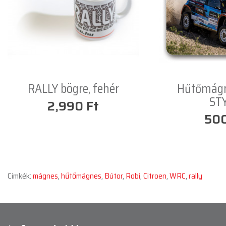
RALLY bögre, fehér
Hűtőmágn
ST
2,990 Ft
500
Címkék:
mágnes
,
hűtőmágnes
,
Bútor
,
Robi
,
Citroen
,
WRC
,
rally