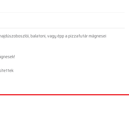
hajdúszoboszlói, balatoni, vagy épp a pizzafutár mágnesei
mágnesek!
kítettek