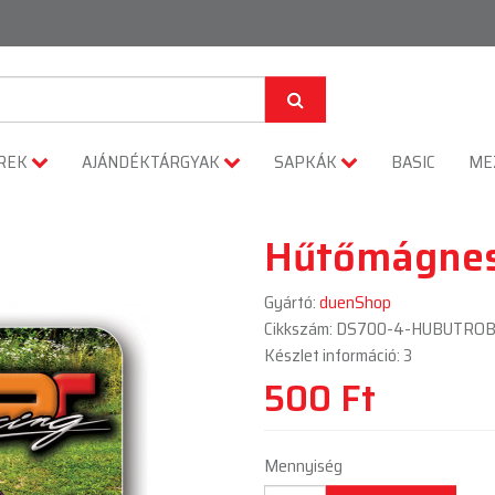
REK
AJÁNDÉKTÁRGYAK
SAPKÁK
BASIC
ME
Hűtőmágnes
Gyártó:
duenShop
Cikkszám: DS700-4-HUBUTRO
Készlet információ: 3
500 Ft
Mennyiség