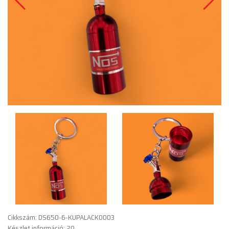
Cikkszám: DS650-6-KUPALACK0003
Készlet információ: 20