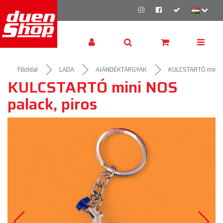
Főoldal
LADA
AJÁNDÉKTÁRGYAK
KULCSTARTÓ mini N
KULCSTARTÓ mini NOS
palack, piros