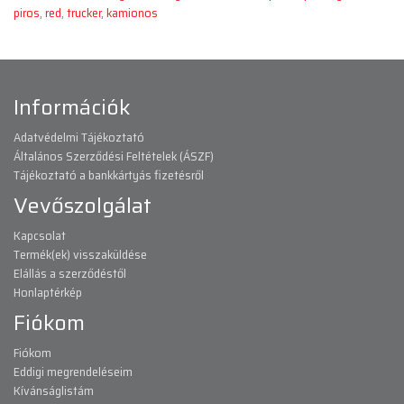
piros
,
red
,
trucker
,
kamionos
Információk
Adatvédelmi Tájékoztató
Általános Szerződési Feltételek (ÁSZF)
Tájékoztató a bankkártyás fizetésről
Vevőszolgálat
Kapcsolat
Termék(ek) visszaküldése
Elállás a szerződéstől
Honlaptérkép
Fiókom
Fiókom
Eddigi megrendeléseim
Kívánságlistám