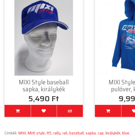
MIXI Style baseball
MIXI Styl
sapka, királykék
pulóver, 
5,490 Ft
9,99
Címkék:
MIXI
,
MIXI style
,
R5
,
rally
,
rali
,
baseball
,
sapka
,
cap
,
királykék
,
blue
,