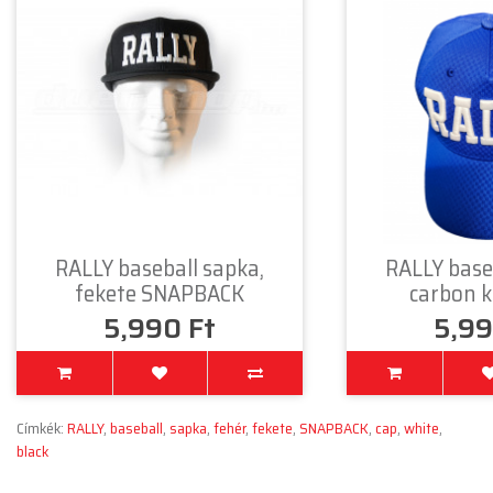
RALLY baseball sapka,
RALLY base
fekete SNAPBACK
carbon k
5,990 Ft
5,99
Címkék:
RALLY
,
baseball
,
sapka
,
fehér
,
fekete
,
SNAPBACK
,
cap
,
white
,
black