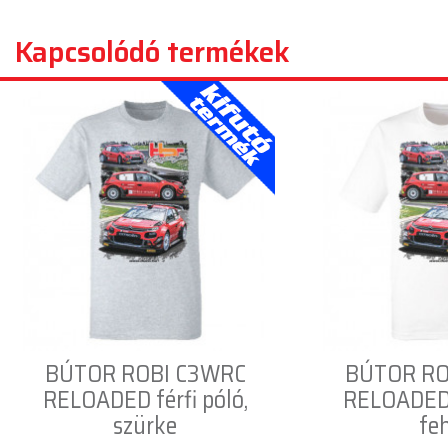
Kapcsolódó termékek
BÚTOR ROBI C3WRC
BÚTOR RO
RELOADED férfi póló,
RELOADED f
szürke
fe