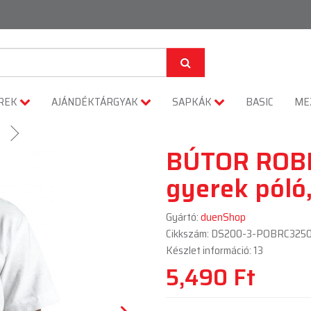
REK
AJÁNDÉKTÁRGYAK
SAPKÁK
BASIC
ME
BÚTOR ROB
gyerek póló,
Gyártó:
duenShop
Cikkszám: DS200-3-POBRC325
Készlet információ: 13
5,490 Ft