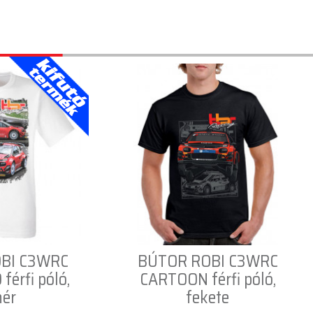
BI C3WRC
BÚTOR ROBI C3WRC
érfi póló,
CARTOON férfi póló,
hér
fekete