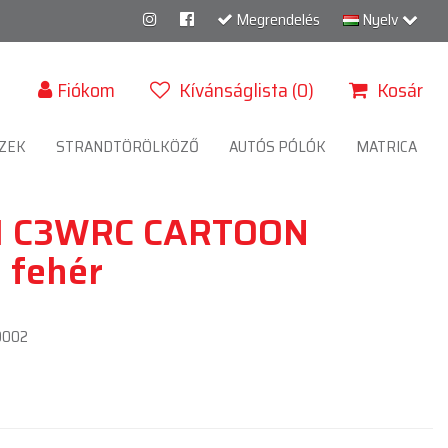
Megrendelés
Nyelv
Fiókom
Kívánságlista (0)
Kosár
ZEK
STRANDTÖRÖLKÖZŐ
AUTÓS PÓLÓK
MATRICA
I C3WRC CARTOON
 fehér
0002