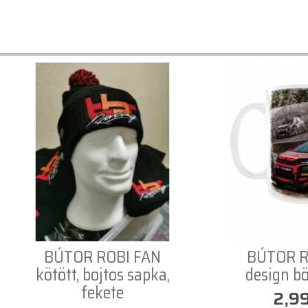
BÚTOR ROBI FAN
BÚTOR R
kötött, bojtos sapka,
design bö
fekete
2,9