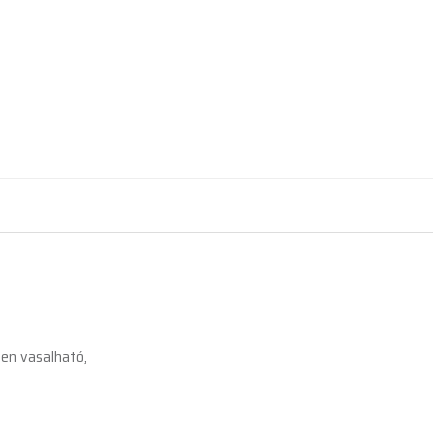
,
ten vasalható,