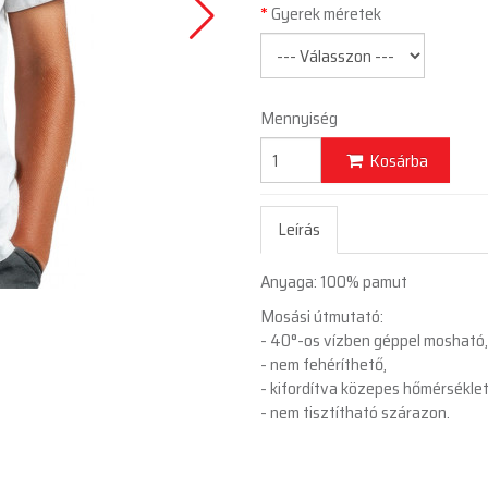
Gyerek méretek
Mennyiség
Kosárba
Leírás
Anyaga: 100% pamut
Mosási útmutató:
- 40°-os vízben géppel mosható
- nem fehéríthető,
- kifordítva közepes hőmérsékle
- nem tisztítható szárazon.