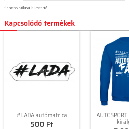
Sportos stílusú kulcstartó
Kapcsolódó termékek
#LADA autómatrica
AUTOSPORT F
kirá
500 Ft