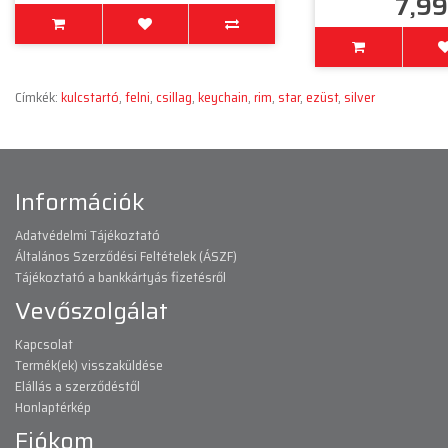
7,99
Címkék:
kulcstartó
,
felni
,
csillag
,
keychain
,
rim
,
star
,
ezüst
,
silver
Információk
Adatvédelmi Tájékoztató
Általános Szerződési Feltételek (ÁSZF)
Tájékoztató a bankkártyás fizetésről
Vevőszolgálat
Kapcsolat
Termék(ek) visszaküldése
Elállás a szerződéstől
Honlaptérkép
Fiókom