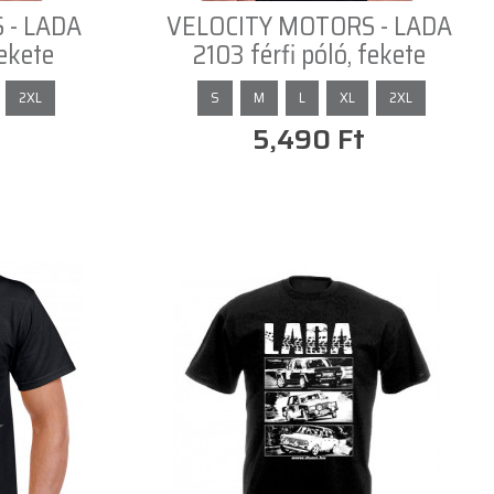
 - LADA
VELOCITY MOTORS - LADA
fekete
2103 férfi póló, fekete
2XL
S
M
L
XL
2XL
5,490 Ft