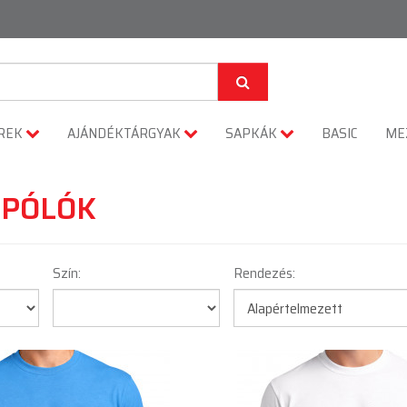
REK
AJÁNDÉKTÁRGYAK
SAPKÁK
BASIC
ME
 PÓLÓK
Szín:
Rendezés: