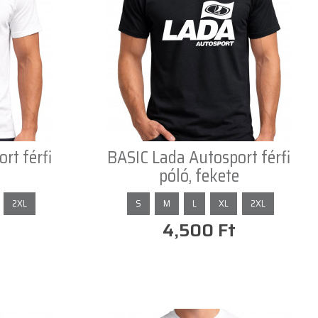
rt férfi
BASIC Lada Autosport férfi
póló, fekete
2XL
S
M
L
XL
2XL
4,500 Ft