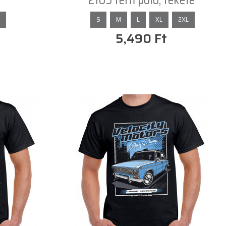
2105 férfi póló, fekete
S
M
L
XL
2XL
5,490 Ft