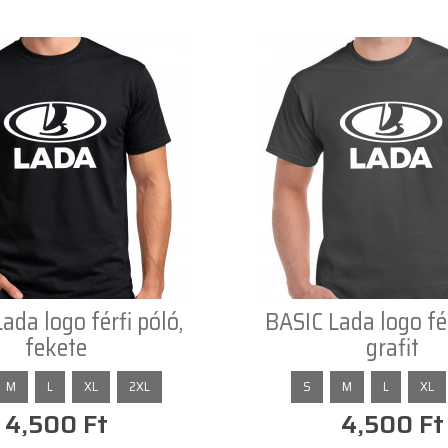
ada logo férfi póló,
BASIC Lada logo fér
fekete
grafit
M
L
XL
2XL
S
M
L
XL
4,500 Ft
4,500 Ft