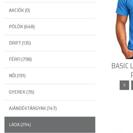
AKCIÓK (0)
PÓLÓK (648)
DRIFT (135)
FÉRFI (798)
BASIC L
NŐI (191)
S
GYEREK (76)
AJÁNDÉKTÁRGYAK (147)
LADA (294)