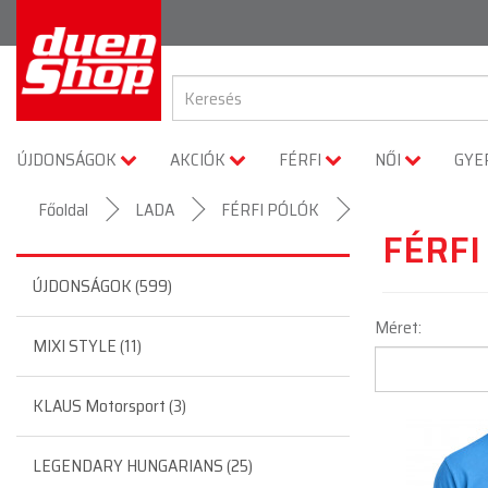
ÚJDONSÁGOK
AKCIÓK
FÉRFI
NŐI
GYE
Főoldal
LADA
FÉRFI PÓLÓK
FÉRFI
ÚJDONSÁGOK (599)
Méret:
MIXI STYLE (11)
KLAUS Motorsport (3)
LEGENDARY HUNGARIANS (25)