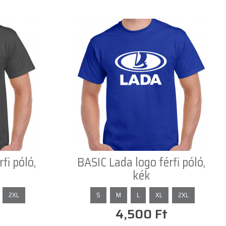
fi póló,
BASIC Lada logo férfi póló,
kék
2XL
S
M
L
XL
2XL
4,500 Ft