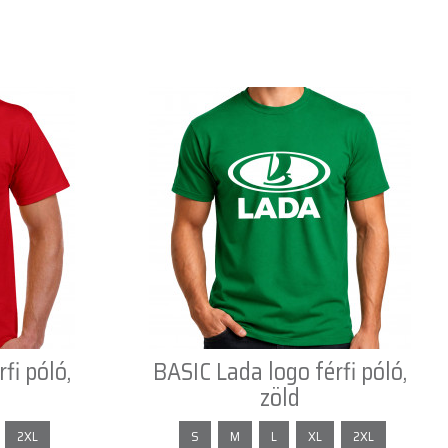
fi póló,
BASIC Lada logo férfi póló,
zöld
2XL
S
M
L
XL
2XL