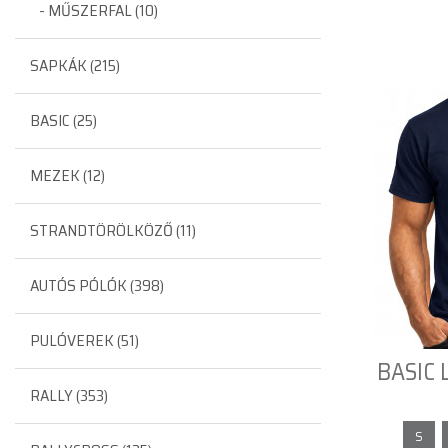
- MŰSZERFAL (10)
SAPKÁK (215)
BASIC (25)
MEZEK (12)
STRANDTÖRÖLKÖZŐ (11)
AUTÓS PÓLÓK (398)
PULÓVEREK (51)
BASIC L
RALLY (353)
S