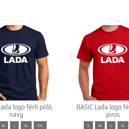
ada logo férfi póló,
BASIC Lada logo fér
navy
piros
M
L
XL
2XL
S
M
L
XL