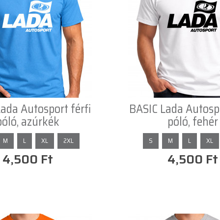
ada Autosport férfi
BASIC Lada Autospo
póló, azúrkék
póló, fehér
M
L
XL
2XL
S
M
L
XL
4,500 Ft
4,500 Ft