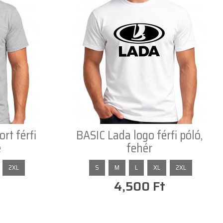
rt férfi
BASIC Lada logo férfi póló,
e
fehér
2XL
S
M
L
XL
2XL
4,500 Ft