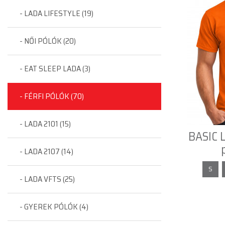
- LADA LIFESTYLE (19)
- NŐI PÓLÓK (20)
- EAT SLEEP LADA (3)
- FÉRFI PÓLÓK (70)
- LADA 2101 (15)
BASIC L
- LADA 2107 (14)
S
- LADA VFTS (25)
- GYEREK PÓLÓK (4)