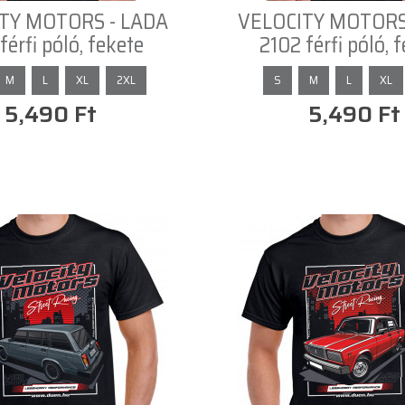
TY MOTORS - LADA
VELOCITY MOTORS
férfi póló, fekete
2102 férfi póló, 
M
L
XL
2XL
S
M
L
XL
5,490 Ft
5,490 Ft