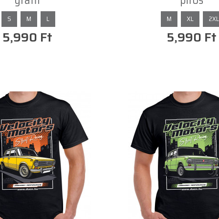
grafit
piros
S
M
L
M
XL
2XL
5,990 Ft
5,990 Ft