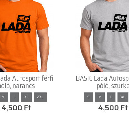
ada Autosport férfi
BASIC Lada Autospo
póló, narancs
póló, szürk
M
L
XL
2XL
S
M
L
XL
4,500 Ft
4,500 Ft