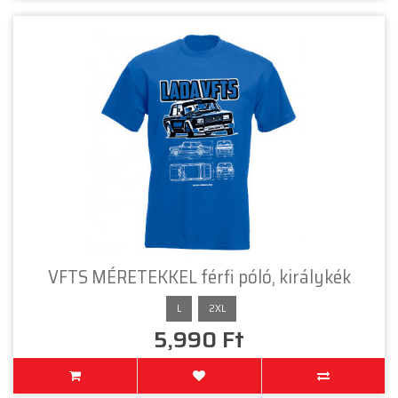
VFTS MÉRETEKKEL férfi póló, királykék
L
2XL
5,990 Ft