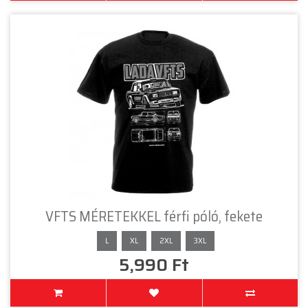
VFTS MÉRETEKKEL férfi póló, fekete
L
XL
2XL
3XL
5,990 Ft