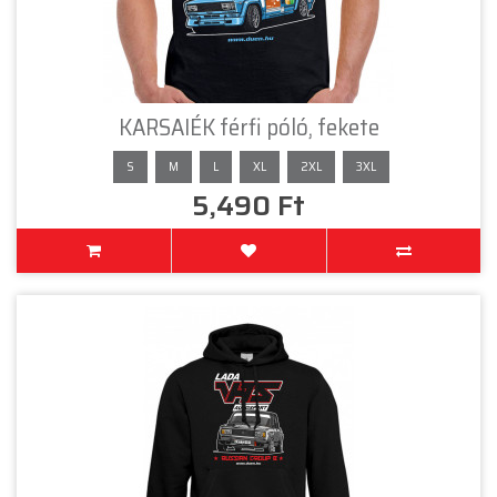
KARSAIÉK férfi póló, fekete
S
M
L
XL
2XL
3XL
5,490 Ft