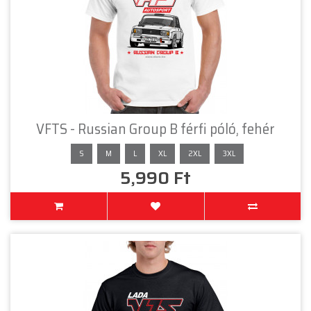
VFTS - Russian Group B férfi póló, fehér
S
M
L
XL
2XL
3XL
5,990 Ft