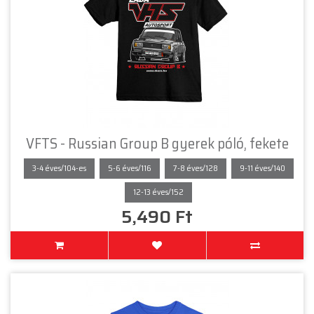
VFTS - Russian Group B gyerek póló, fekete
3-4 éves/104-es
5-6 éves/116
7-8 éves/128
9-11 éves/140
12-13 éves/152
5,490 Ft