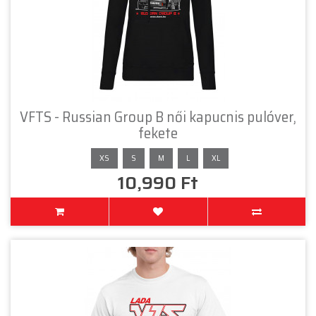
VFTS - Russian Group B női kapucnis pulóver,
fekete
XS
S
M
L
XL
10,990 Ft