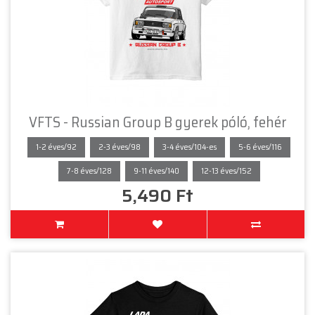
VFTS - Russian Group B gyerek póló, fehér
1-2 éves/92
2-3 éves/98
3-4 éves/104-es
5-6 éves/116
7-8 éves/128
9-11 éves/140
12-13 éves/152
5,490 Ft