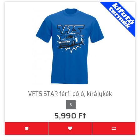
VFTS STAR férfi póló, királykék
S
5,990 Ft