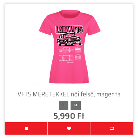
VFTS MÉRETEKKEL női felső, magenta
S
M
5,990 Ft