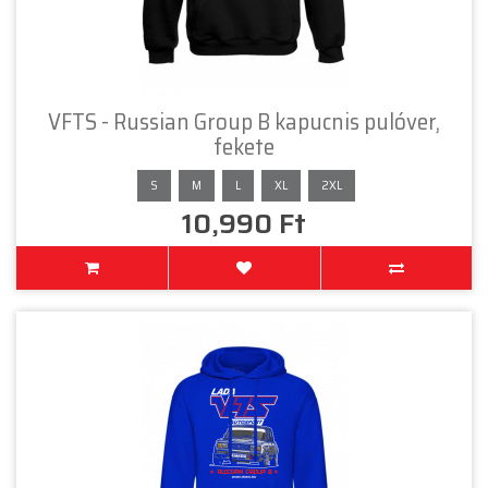
VFTS - Russian Group B kapucnis pulóver,
fekete
S
M
L
XL
2XL
10,990 Ft