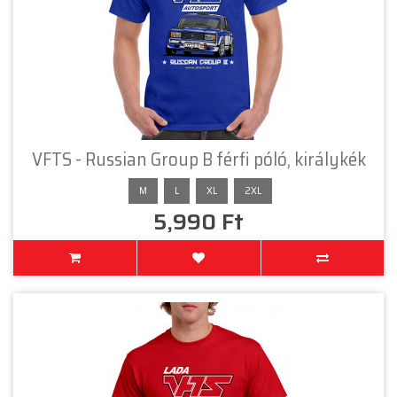
VFTS - Russian Group B férfi póló, királykék
M
L
XL
2XL
5,990 Ft