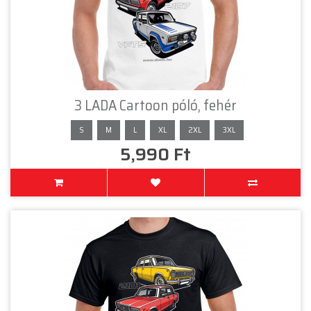
3 LADA Cartoon póló, fehér
S
M
L
XL
2XL
3XL
5,990 Ft