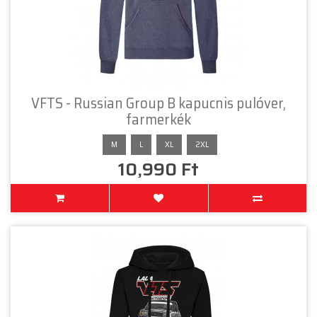
VFTS - Russian Group B kapucnis pulóver,
farmerkék
M
L
XL
2XL
10,990 Ft