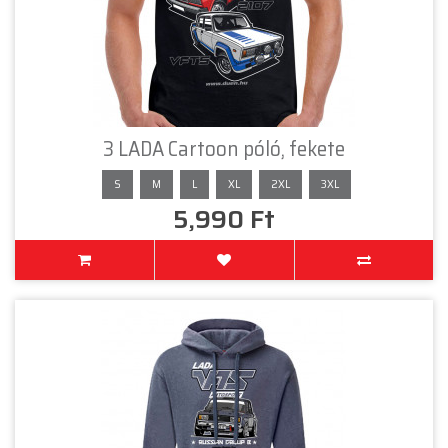
3 LADA Cartoon póló, fekete
S
M
L
XL
2XL
3XL
5,990 Ft