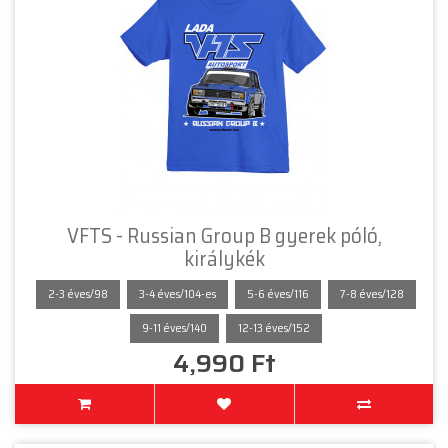
VFTS - Russian Group B gyerek póló,
királykék
2-3 éves/98
3-4 éves/104-es
5-6 éves/116
7-8 éves/128
9-11 éves/140
12-13 éves/152
4,990 Ft