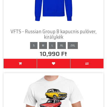
VFTS - Russian Group B kapucnis pulóver,
királykék
S
M
L
XL
2XL
10,990 Ft