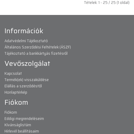
Tételek: 1 - 25 / 25 (1 oldal)
Információk
Adatvédelmi Tájékoztató
Általános Szerződési Feltételek (ÁSZF)
Tájékoztató a bankkártyás fizetésről
Vevőszolgálat
Kapcsolat
Termék(ek) visszaküldése
Elállás a szerződéstől
Honlaptérkép
Fiókom
Fiókom
Eddigi megrendeléseim
Kívánságlistám
Hírlevél beállításaim