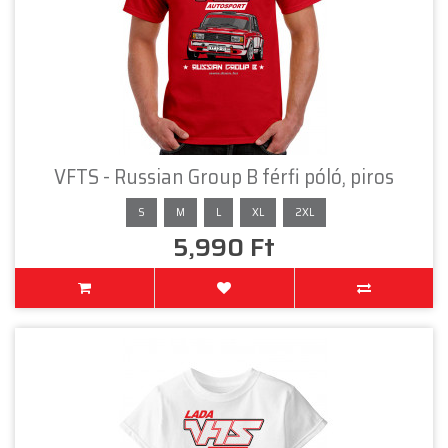
VFTS - Russian Group B férfi póló, piros
S
M
L
XL
2XL
5,990 Ft