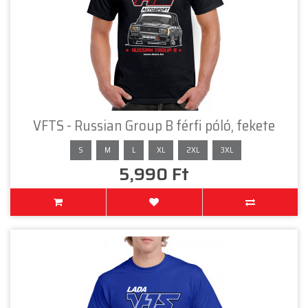
VFTS - Russian Group B férfi póló, fekete
S
M
L
XL
2XL
3XL
5,990 Ft