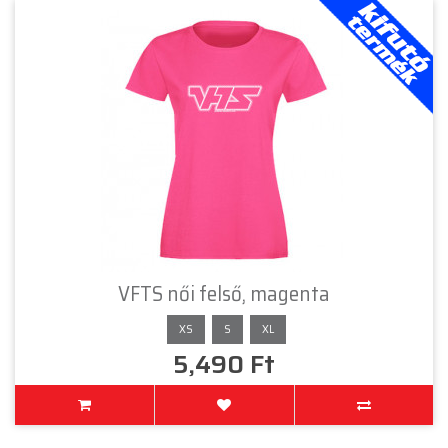
VFTS női felső, magenta
XS
S
XL
5,490 Ft