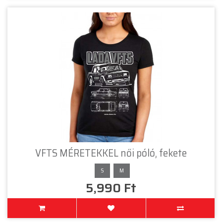
VFTS MÉRETEKKEL női póló, fekete
S
M
5,990 Ft