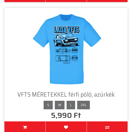
VFTS MÉRETEKKEL férfi póló, azúrkék
S
M
L
2XL
5,990 Ft