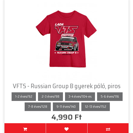
VFTS - Russian Group B gyerek póló, piros
1-2 éves/92
2-3 éves/98
3-4 éves/104-es
5-6 éves/116
7-8 éves/128
9-11 éves/140
12-13 éves/152
4,990 Ft